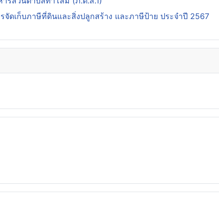
ิหารส่วนตำบลท่าโสม (ภ.ด.ส.1)
ดเก็บภาษีที่ดินและสิ่งปลูกสร้าง และภาษีป้าย ประจำปี 2567